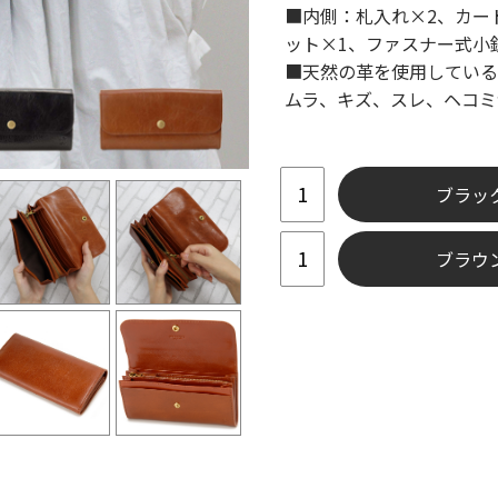
■内側：札入れ×2、カー
ット×1、ファスナー式小
■天然の革を使用している
ムラ、キズ、スレ、ヘコミ