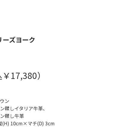
 ベリーズヨーク
￥17,380）
ウン
ン鞣しイタリア牛革、
ン鞣し牛革
H) 10cm×マチ(D) 3cm